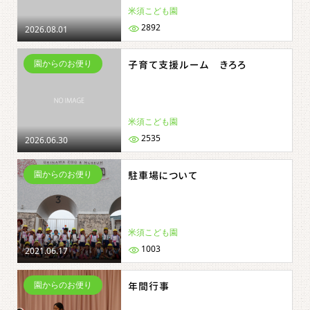
米須こども園
2892
2026.08.01
園からのお便り
子育て支援ルーム きろろ
米須こども園
2535
2026.06.30
園からのお便り
駐車場について
米須こども園
1003
2021.06.17
園からのお便り
年間行事