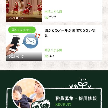
米須こども園
2002
2021.06.17
園からのお便り
園からのメールが受信できない場
合
米須こども園
325
2021.06.17