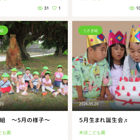
31
1
1
組
うさぎ組
.20
2026.05.20
ら組 ～5月の様子～
５月生まれ誕生会♬
ども園
米須こども園