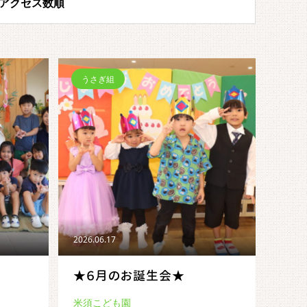
アクセス数順
うさぎ組
2026.06.17
★６月のお誕生会★
米須こども園