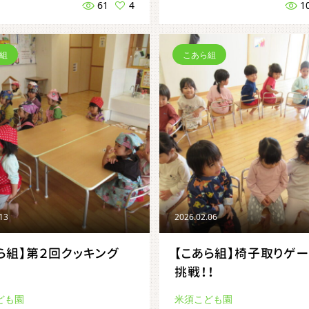
61
4
1
組
こあら組
.13
2026.02.06
ら組】第２回クッキング
【こあら組】椅子取りゲ
挑戦！！
ども園
米須こども園