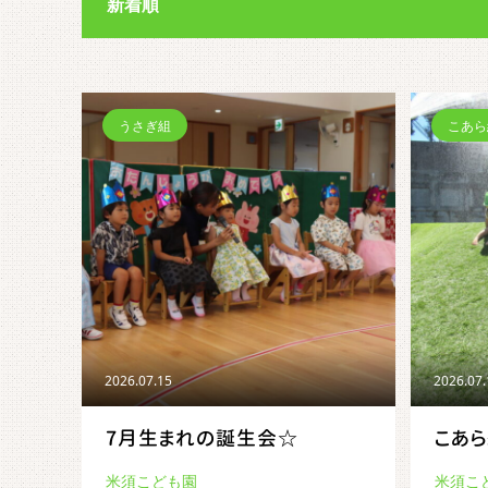
新着順
うさぎ組
こあら
2026.07.15
2026.07
7月生まれの誕生会☆
こあ
米須こども園
米須こ