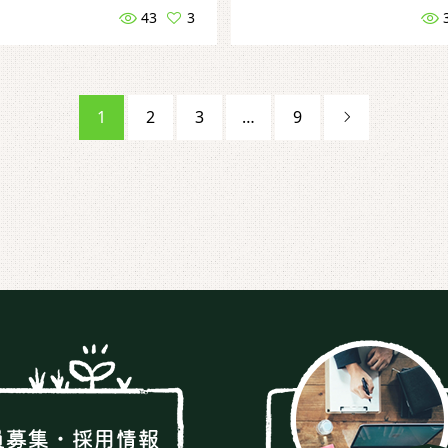
43
3
1
2
3
…
9
