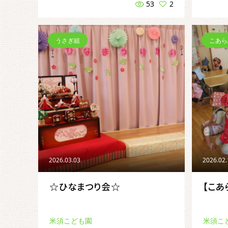
53
2
うさぎ組
こあら
2026.03.03
2026.02
☆ひなまつり会☆
【こあ
米須こども園
米須こ