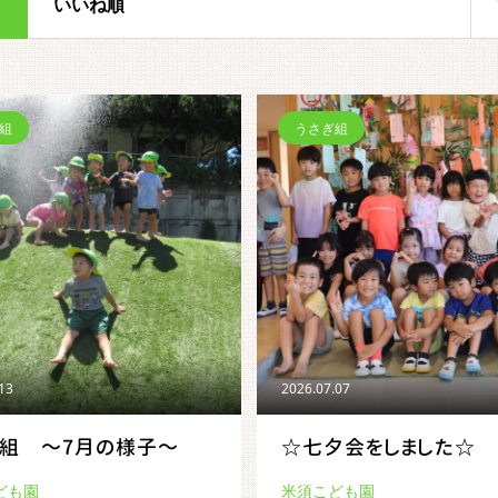
いいね順
組
うさぎ組
.13
2026.07.07
ら組 ～7月の様子～
☆七夕会をしました☆
ども園
米須こども園