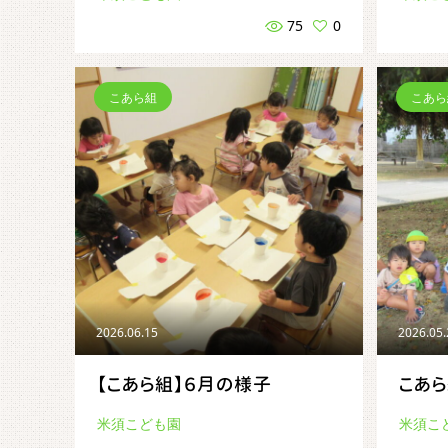
75
0
こあら組
こあら
2026.06.15
2026.05
【こあら組】６月の様子
こあ
米須こども園
米須こ