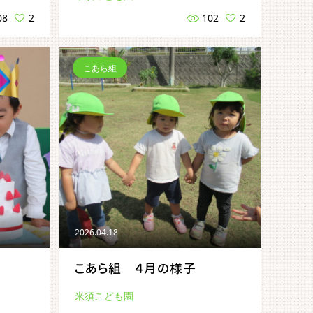
08
2
102
2
こあら組
2026.04.18
こあら組 ４月の様子
米須こども園