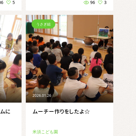
06
5
96
3
うさぎ組
2026.01.26
ームに
ムーチー作りをしたよ☆
米須こども園